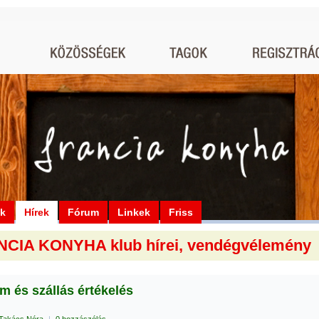
ók
Hírek
Fórum
Linkek
Friss
CIA KONYHA klub hírei, vendégvélemény
m és szállás értékelés