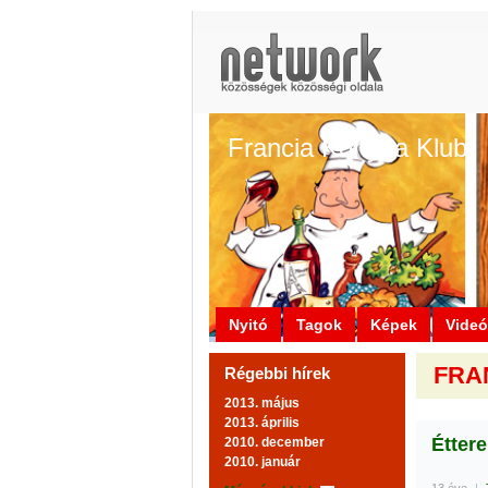
Francia Konyha Klub
Nyitó
Tagok
Képek
Vide
FRAN
Régebbi hírek
2013. május
2013. április
Éttere
2010. december
2010. január