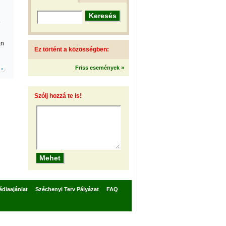
e
an
Ez történt a közösségben:
Friss események »
Szólj hozzá te is!
diaajánlat
Széchenyi Terv Pályázat
FAQ