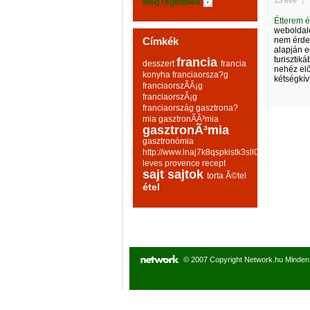
13 éve
|
Még régebbiek
Étterem é
weboldal
Címkék
nem érdem
alapján 
turisztik
francia
desszert
francia
nehéz elő
konyha
franciaorsza?g
kétségkív
franciaorszÃÂ¡g
franciaorszÃ¡g
franciaország
gasztrona?
mia
gasztronÃÂ³mia
gasztronÃ³mia
gasztronómia
http://www.lnaj7k8qspkistk3sll0hqp6mo2wq
leves
provence
recept
sajt
sajtok
torta
Ã©tel
étel
© 2007 Copyright Network.hu Minden j