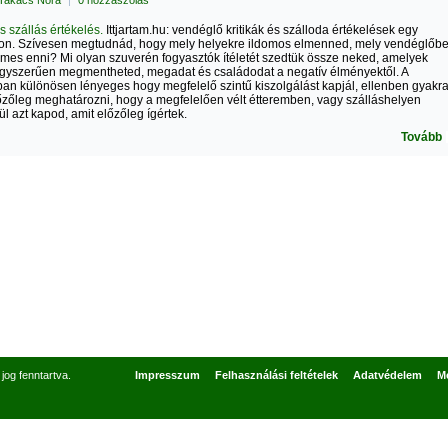
Takács Nóra
|
0 hozzászólás
s szállás értékelés.
Ittjartam.hu: vendéglő kritikák és szálloda értékelések egy
on. Szívesen megtudnád, hogy mely helyekre ildomos elmenned, mely vendéglőb
es enni? Mi olyan szuverén fogyasztók ítéletét szedtük össze neked, amelyek
egyszerűen megmentheted, megadat és családodat a negatív élményektől. A
ában különösen lényeges hogy megfelelő szintű kiszolgálást kapjál, ellenben gyakr
zőleg meghatározni, hogy a megfelelően vélt étteremben, vagy szálláshelyen
ül azt kapod, amit előzőleg ígértek.
Tovább
8go.com
og fenntartva.
Impresszum
Felhasználási feltételek
Adatvédelem
Mé