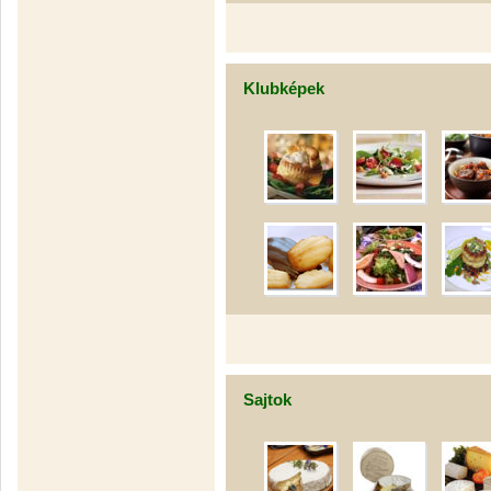
Klubképek
Sajtok