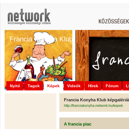
Francia Konyha Klub
Nyitó
Tagok
Képek
Videók
Hírek
Fórum
L
Francia Konyha Klub képgalériá
http://franciakonyha.network.hu/kepek
A francia piac