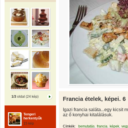
1/3
oldal (24 kép)
Francia ételek, képei. 6
Igazi francia saláta...egy kicsit
az ő konyhai kitalálásuk.
Tengeri
herkentyűk
15 kép
Címkék:
bemutatás
francia
képek
veg