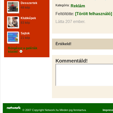
Desszertek
Kategória:
Reklám
48 kép
Feltöltötte:
[Törölt felhasználó]
Klubképek
Látta 207 ember.
83 kép
Sajtok
21 kép
Értékeld!
Böngéssz a galériák
között!
Kommentáld!
© 2007 Copyright Network.hu Minden jog fenntartva.
Impres