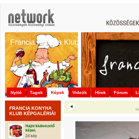
Francia Konyha Klub
Nyitó
Tagok
Képek
Videók
Hírek
Fórum
L
FRANCIA KONYHA
Di
KLUB KÉPGALÉRIÁI
Hajni klubvezető
képei.
24 kép