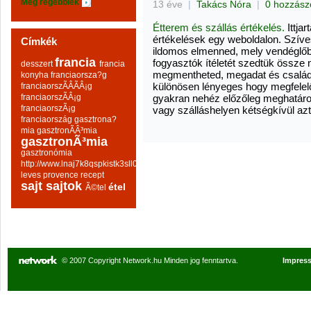
Még régebbiek
13 éve
|
Takács Nóra
|
0 hozzász
Étterem és szállás értékelés.
Ittja
értékelések egy weboldalon. Szív
Címkék
ildomos elmenned, mely vendéglő
francia
fogyasztók ítéletét szedtük össze
desszert
francia
megmentheted, megadat és családod
konyha
franciaorsza?g
különösen lényeges hogy megfelelő 
franciaorszÃÂÃÂ¡g
franciaorszÃÂ¡g
gyakran nehéz előzőleg meghatároz
franciaorszÃ¡g
vagy szálláshelyen kétségkívül azt
franciaország
gasztrona?
mia
gasztronÃÂ³mia
gasztronÃ³mia
gasztronómia
http://www.lnaj7k8qspkistk3sll0hqp6mo2wq8go.com
leves
provence
recept
sajt
sajtok
étel
Ã©tel
© 2007 Copyright Network.hu Minden jog fenntartva.
Impres