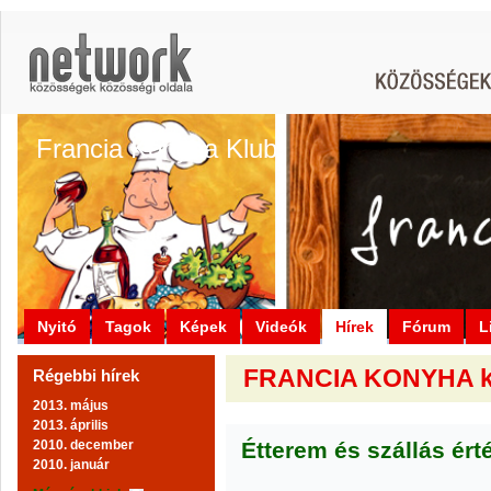
Francia Konyha Klub
Nyitó
Tagok
Képek
Videók
Hírek
Fórum
L
FRANCIA KONYHA klu
Régebbi hírek
2013. május
2013. április
2010. december
Étterem és szállás ért
2010. január